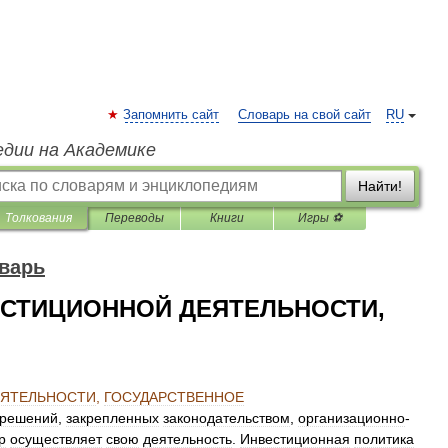
Запомнить сайт
Словарь на свой сайт
RU
едии на Академике
Найти!
Толкования
Переводы
Книги
Игры ⚽
варь
ЕСТИЦИОННОЙ ДЕЯТЕЛЬНОСТИ,
ЕЯТЕЛЬНОСТИ
,
ГОСУДАРСТВЕННОЕ
решений
,
закрепленных
законодательством
,
организационно
-
р
осуществляет
свою
деятельность
.
Инвестиционная
политика