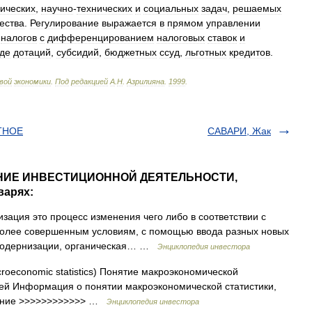
ических
,
научно
-
технических
и
социальных
задач
,
решаемых
ества
.
Регулирование
выражается
в
прямом
управлении
налогов
с
дифференцированием
налоговых
ставок
и
де
дотаций
,
субсидий
,
бюджетных
ссуд
,
льготных
кредитов
.
вой
экономики
.
Под
редакцией
А
.
Н
.
Азрилияна
.
1999
.
ТНОЕ
САВАРИ, Жак
ВАНИЕ ИНВЕСТИЦИОННОЙ ДЕЯТЕЛЬНОСТИ,
варях:
зация это процесс изменения чего либо в соответствии с
более совершенным условиям, с помощью ввода разных новых
 модернизации, органическая… …
Энциклопедия инвестора
oeconomic statistics) Понятие макроэкономической
елей Информация о понятии макроэкономической статистики,
жание >>>>>>>>>>>> …
Энциклопедия инвестора